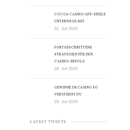
COCOA CASINO APP: SPIELE
UNTERWEGS MIT
31. Juli 2026
FORTGESCHRITTENE
STRATEGIEN FÜR DEN
CASINO-ERFOLG
28. Juli 2026
GEWINNE IM CASINO SO
VERSTEHST DU
28. Juli 2026
LATEST TWEETS