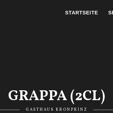
STARTSEITE
S
GRAPPA (2CL)
GASTHAUS KRONPRINZ