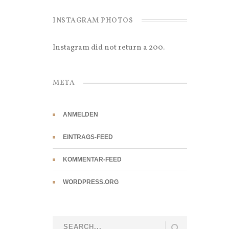
INSTAGRAM PHOTOS
Instagram did not return a 200.
META
ANMELDEN
EINTRAGS-FEED
KOMMENTAR-FEED
WORDPRESS.ORG