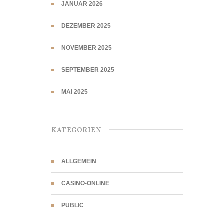
JANUAR 2026
DEZEMBER 2025
NOVEMBER 2025
SEPTEMBER 2025
MAI 2025
KATEGORIEN
ALLGEMEIN
CASINO-ONLINE
PUBLIC