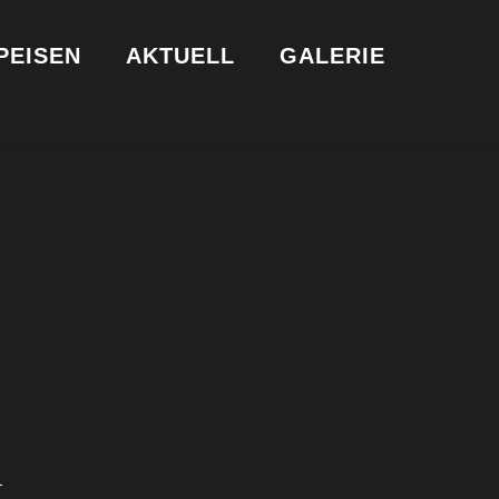
PEISEN
AKTUELL
GALERIE