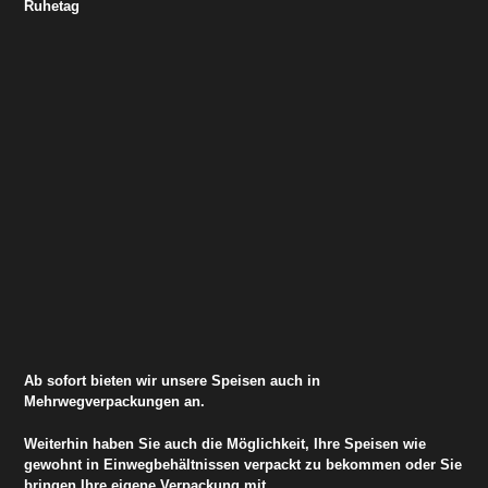
Ruhetag
Ab sofort bieten wir unsere Speisen auch in
Mehrwegverpackungen an.
Weiterhin haben Sie auch die Möglichkeit, Ihre Speisen wie
gewohnt in Einwegbehältnissen verpackt zu bekommen oder Sie
bringen Ihre eigene Verpackung mit.