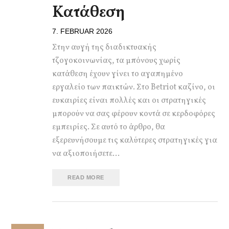
Κατάθεση
7. FEBRUAR 2026
Στην αυγή της διαδικτυακής
τζογοκοινωνίας, τα μπόνους χωρίς
κατάθεση έχουν γίνει το αγαπημένο
εργαλείο των παικτών. Στο Betriot καζίνο, οι
ευκαιρίες είναι πολλές και οι στρατηγικές
μπορούν να σας φέρουν κοντά σε κερδοφόρες
εμπειρίες. Σε αυτό το άρθρο, θα
εξερευνήσουμε τις καλύτερες στρατηγικές για
να αξιοποιήσετε…
READ MORE