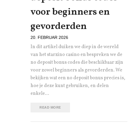
voor beginners en
gevorderden
20. FEBRUAR 2026
In dit artikel duiken we diep in de wereld
van het starzino casino en bespreken we de
no deposit bonus codes die beschikbaar zijn
voor zowel beginners als gevorderden. We
bekijken wat een no deposit bonus precies is,
hoe je deze kunt gebruiken, en delen
enkele…
READ MORE