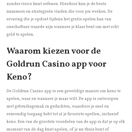
zonder risico kunt oefenen. Hierdoor kun je de beste
nummers en strategieën vinden die voor jou werken. De
ervaring die je opdoet tijdens het gratis spelen kan van
onschatbare waarde zijn wanneer je klaar bent om met echt
geld te spelen.
Waarom kiezen voor de
Goldrun Casino app voor
Keno?
De Goldrun Casino app is een geweldige manier om keno te
spelen, waar en wanneer je maar wilt. De app is ontworpen
met gebruiksgemak in gedachten, waardoor je snel en
eenvoudig toegang hebt tot al je favoriete spellen, inclusief
keno. Een van de grootste voordelen van de app is dat je op elk
moment van de dag kunt spelen, of je nu thuis bent of