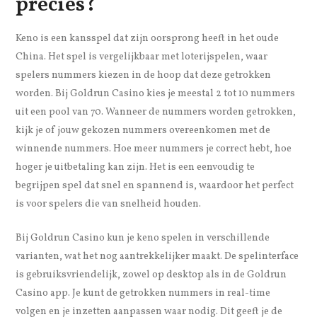
precies?
Keno is een kansspel dat zijn oorsprong heeft in het oude
China. Het spel is vergelijkbaar met loterijspelen, waar
spelers nummers kiezen in de hoop dat deze getrokken
worden. Bij Goldrun Casino kies je meestal 2 tot 10 nummers
uit een pool van 70. Wanneer de nummers worden getrokken,
kijk je of jouw gekozen nummers overeenkomen met de
winnende nummers. Hoe meer nummers je correct hebt, hoe
hoger je uitbetaling kan zijn. Het is een eenvoudig te
begrijpen spel dat snel en spannend is, waardoor het perfect
is voor spelers die van snelheid houden.
Bij Goldrun Casino kun je keno spelen in verschillende
varianten, wat het nog aantrekkelijker maakt. De spelinterface
is gebruiksvriendelijk, zowel op desktop als in de Goldrun
Casino app. Je kunt de getrokken nummers in real-time
volgen en je inzetten aanpassen waar nodig. Dit geeft je de