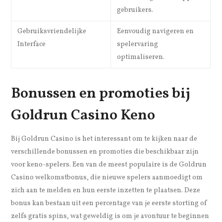
gebruikers.
Gebruiksvriendelijke
Eenvoudig navigeren en
Interface
spelervaring
optimaliseren.
Bonussen en promoties bij
Goldrun Casino Keno
Bij Goldrun Casino is het interessant om te kijken naar de
verschillende bonussen en promoties die beschikbaar zijn
voor keno-spelers. Een van de meest populaire is de Goldrun
Casino welkomstbonus, die nieuwe spelers aanmoedigt om
zich aan te melden en hun eerste inzetten te plaatsen. Deze
bonus kan bestaan uit een percentage van je eerste storting of
zelfs gratis spins, wat geweldig is om je avontuur te beginnen