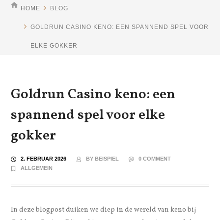
HOME
BLOG
GOLDRUN CASINO KENO: EEN SPANNEND SPEL VOOR
ELKE GOKKER
Goldrun Casino keno: een
spannend spel voor elke
gokker
2. FEBRUAR 2026
BY
BEISPIEL
0 COMMENT
ALLGEMEIN
In deze blogpost duiken we diep in de wereld van keno bij