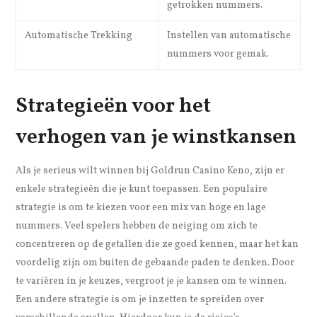
getrokken nummers.
Automatische Trekking
Instellen van automatische
nummers voor gemak.
Strategieën voor het
verhogen van je winstkansen
Als je serieus wilt winnen bij Goldrun Casino Keno, zijn er
enkele strategieën die je kunt toepassen. Een populaire
strategie is om te kiezen voor een mix van hoge en lage
nummers. Veel spelers hebben de neiging om zich te
concentreren op de getallen die ze goed kennen, maar het kan
voordelig zijn om buiten de gebaande paden te denken. Door
te variëren in je keuzes, vergroot je je kansen om te winnen.
Een andere strategie is om je inzetten te spreiden over