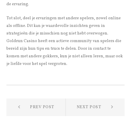
de ervaring.
Tot slot, deel je ervaringen met andere spelers, zowel online
als offline. Dit kan je waardevolle inzichten geven in
strategieën die je misschien nog niet hebt overwogen.
Goldrun Casino heeft een actieve community van spelers die
bereid zijn hun tips en trucs te delen. Door in contact te
komen met andere gokkers, kun je niet alleen leren, maar ook
je liefde voor het spel vergroten.
Beitragsnavigation
Prev
Next
PREV POST
NEXT POST
post:
post: