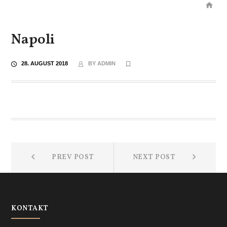
Napoli
28. AUGUST 2018
BY
ADMIN
Beitragsnavigation
Prev
Next
PREV POST
NEXT POST
post:
post:
KONTAKT