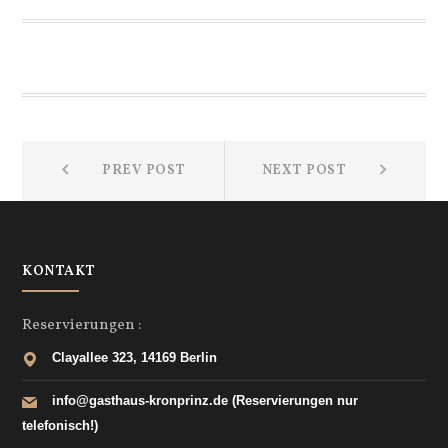
Beitragsnavigation
Prev
Next
PREV POST
NEXT POST
post:
post:
KONTAKT
Reservierungen :
Clayallee 323, 14169 Berlin
info@gasthaus-kronprinz.de (Reservierungen nur
telefonisch!)