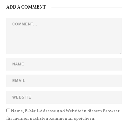
ADD A COMMENT
Name, E-Mail-Adresse und Website in diesem Browser
für meinen nächsten Kommentar speichern.