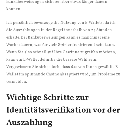
Banküberweisungen sicherer, aber etwas länger dauern
können.
Ich persönlich bevorzuge die Nutzung von E-Wallets, da ich
die Auszahlungen in der Regel innerhalb von 24 Stunden
erhalte. Bei Banküberweisungen kann es manchmal eine
Woche dauern, was für viele Spieler frustrierend sein kann.
Wenn Sie also schnell auf Ihre Gewinne zugreifen möchten,
kann ein E-Wallet definitiv die bessere Wahl sein.
Vergewissern Sie sich jedoch, dass das von Ihnen gewählte E-
Wallet im spinnando Casino akzeptiert wird, um Probleme zu
vermeiden.
Wichtige Schritte zur
Identitätsverifikation vor der
Auszahlung