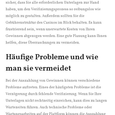
sicher, dass Sie alle erforderlichen Unterlagen zur Hand
haben, um den Verifizierungsprozess so reibungslos wie
möglich zu gestalten. Außerdem sollten Sie die
Gebührenstruktur des Casinos im Blick behalten. Es kann
frustrierend sein, wenn unerwartete Kosten von Ihren
Gewinnen abgezogen werden. Eine gute Planung kann Ihnen
helfen, diese Überraschungen zu vermeiden.
Häufige Probleme und wie
man sie vermeidet
Bei der Auszahlung von Gewinnen können verschiedene
Probleme auftreten. Eines der häufigsten Probleme ist die
Verzögerung durch fehlende Verifizierung. Wenn Sie Ihre
Unterlagen nicht rechtzeitig einreichen, kann dies zu langen
Wartezeiten führen. Auch technische Probleme oder
Wartungsarbeiten auf der Plattform können die Auszahlung