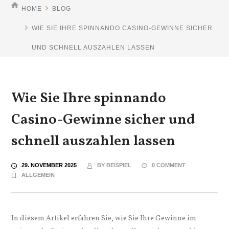
HOME
BLOG
WIE SIE IHRE SPINNANDO CASINO-GEWINNE SICHER
UND SCHNELL AUSZAHLEN LASSEN
Wie Sie Ihre spinnando
Casino-Gewinne sicher und
schnell auszahlen lassen
29. NOVEMBER 2025
BY
BEISPIEL
0 COMMENT
ALLGEMEIN
In diesem Artikel erfahren Sie, wie Sie Ihre Gewinne im