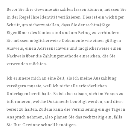
Bevor Sie Ihre Gewinne auszahlen lassen können, müssen Sie
in der Regel Ihre Identität verifizieren. Dies ist ein wichtiger
Schritt, um sicherzustellen, dass Sie der rechtmäßige
Eigentümer des Kontos sind und um Betrug zu verhindern.
Sie müssen möglicherweise Dokumente wie einen gültigen
Ausweis, einen Adressnachweis und möglicherweise einen
Nachweis über die Zahlungsmethode einreichen, die Sie
verwenden möchten.
Ich erinnere mich an eine Zeit, als ich meine Auszahlung
verzögern musste, weil ich nicht alle erforderlichen
Unterlagen bereit hatte. Es ist also ratsam, sich im Voraus zu
informieren, welche Dokumente benötigt werden, und diese
bereit zu halten. Zudem kann die Verifizierung einige Tage in
Anspruch nehmen, also planen Sie das rechtzeitig ein, falls
Sie Ihre Gewinne schnell benötigen.